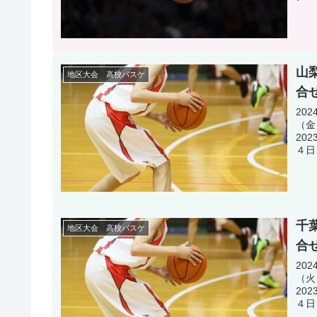
山
地区大会 高校バスケ
合
20
（金
20
４日
千
地区大会 高校バスケ
合
20
（火
20
４日