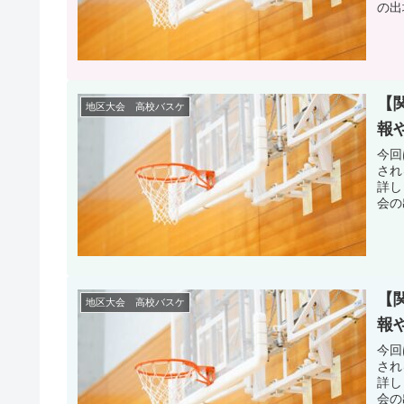
の出
【
地区大会 高校バスケ
報
今回
され
詳し
会の
【
地区大会 高校バスケ
報
今回
され
詳し
会の