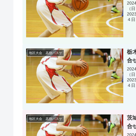
20
（日
20
４日
栃
地区大会 高校バスケ
合
20
（日
20
４日
茨
地区大会 高校バスケ
合
20