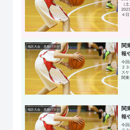
（土
20
４日
関
地区大会 高校バスケ
報
今回
２３
スケ
関東
関
地区大会 高校バスケ
報
今回
２３