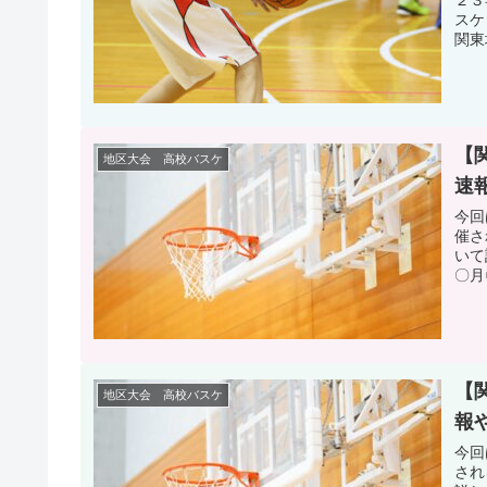
スケ
関東
【
地区大会 高校バスケ
速
今回
催さ
いて
〇月
【
地区大会 高校バスケ
報
今回
され