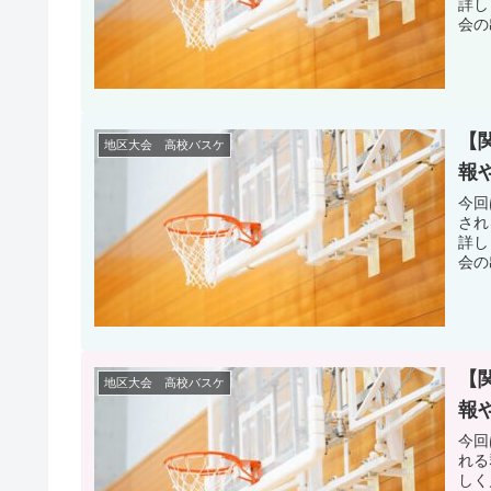
詳し
会の
【
地区大会 高校バスケ
報
今回
され
詳し
会の
【
地区大会 高校バスケ
報
今回
れる
しく