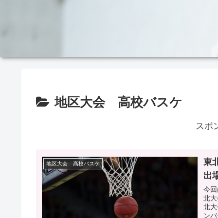
地区大会 高校バスケ
スポ
東
地区大会 高校バスケ
出
今回
北大
北大
ンバ