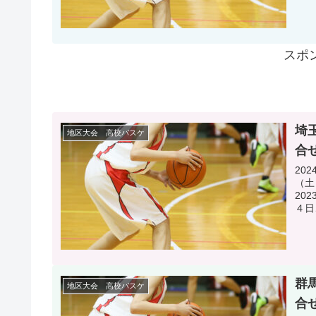
スポ
埼
地区大会 高校バスケ
合
20
（土
20
４日
群
地区大会 高校バスケ
合