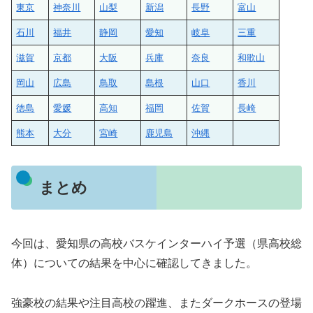
東京
神奈川
山梨
新潟
長野
富山
石川
福井
静岡
愛知
岐阜
三重
滋賀
京都
大阪
兵庫
奈良
和歌山
岡山
広島
鳥取
島根
山口
香川
徳島
愛媛
高知
福岡
佐賀
長崎
熊本
大分
宮崎
鹿児島
沖縄
まとめ
今回は、愛知県の高校バスケインターハイ予選（県高校総
体）についての結果を中心に確認してきました。
強豪校の結果や注目高校の躍進、またダークホースの登場