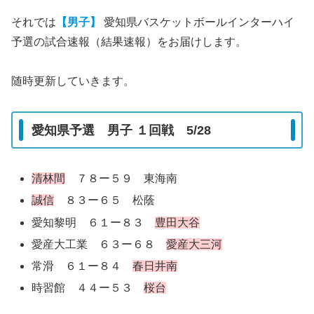
それでは
【男子】
愛知県バスケットボールインターハイ
予選の試合速報（結果速報）をお届けします。
随時更新していきます。
愛知県予選 男子 １回戦 5/28
清林間
７８ー５９ 東海南
誠信
８３ー６５ 松蔭
愛知黎明 ６１ー８３
豊田大谷
愛産大工業 ６３ー６８
愛産大三河
常滑 ６１ー８４
春日井南
時習館 ４４ー５３
桜台