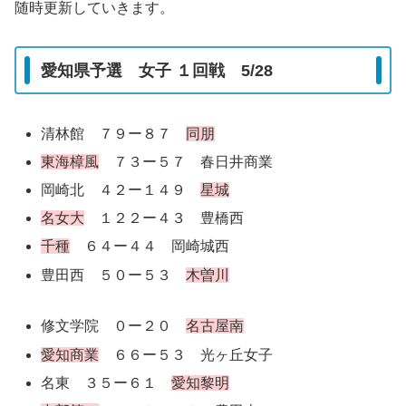
随時更新していきます。
愛知県予選 女子 １回戦 5/28
清林館 ７９ー８７
同朋
東海樟風
７３ー５７ 春日井商業
岡崎北 ４２ー１４９
星城
名女大
１２２ー４３ 豊橋西
千種
６４ー４４ 岡崎城西
豊田西 ５０ー５３
木曽川
修文学院 ０ー２０
名古屋南
愛知商業
６６ー５３ 光ヶ丘女子
名東 ３５ー６１
愛知黎明