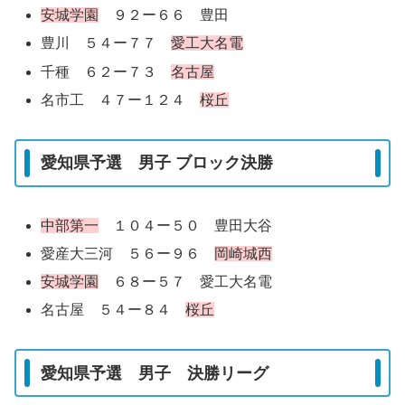
安城学園
９２ー６６ 豊田
豊川 ５４ー７７
愛工大名電
千種 ６２ー７３
名古屋
名市工 ４７ー１２４
桜丘
愛知県予選 男子 ブロック決勝
中部第一
１０４ー５０ 豊田大谷
愛産大三河 ５６ー９６
岡崎城西
安城学園
６８ー５７ 愛工大名電
名古屋 ５４ー８４
桜丘
愛知県予選 男子 決勝リーグ