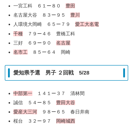
一宮工科 ６１ー８０
豊田
名古屋大谷 ８３ー９５
豊川
人環境大岡崎 ６５ー７９
愛工大名電
千種
７９ー４６ 豊橋工科
三好 ６９ー９０
名古屋
名市工
８５ー６４ 岡崎
愛知県予選 男子 ２回戦 5/28
中部第一
１４１ー３７ 清林間
誠信 ５４ー８５
豊田大谷
愛産大三河
９８ー６５ 春日井南
桜台 ３２ー９７
岡崎城西