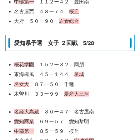
中部第一
１１２ー４２ 豊田南
名古屋西 ４８ー７４
桜丘
大府 ５０ー９０
岩倉総合
愛知県予選 女子 ２回戦 5/28
桜花学園
１５２ー３２ 同朋
東海樟風 ４５ー１４４
星城
名女大
８７ー５０ 千種
木曽川 ３３ー９９
愛産大三河
名経大高蔵
８０ー４７ 名古屋南
愛知商業
６９ー５７ 愛知黎明
中部第一
８５ー５９ 桜丘