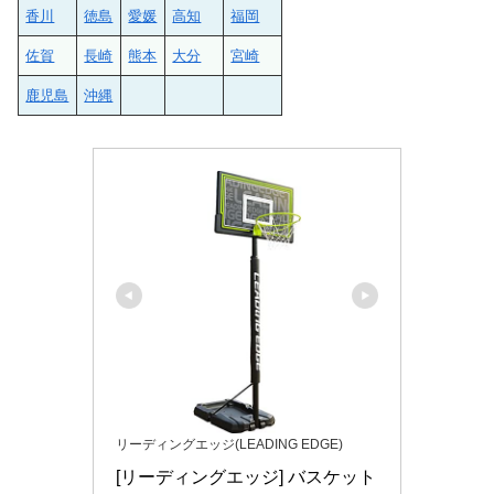
香川
徳島
愛媛
高知
福岡
佐賀
長崎
熊本
大分
宮崎
鹿児島
沖縄
リーディングエッジ(LEADING EDGE)
[リーディングエッジ] バスケット