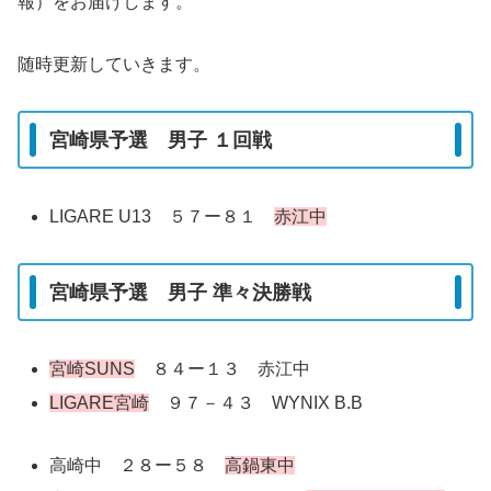
報）をお届けします。
随時更新していきます。
宮崎県予選 男子 １回戦
LIGARE U13 ５７ー８１
赤江中
宮崎県予選 男子 準々決勝戦
宮崎SUNS
８４ー１３ 赤江中
LIGARE宮崎
９７－４３ WYNIX B.B
高崎中 ２８ー５８
高鍋東中