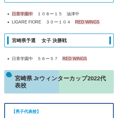
日章学園中
１０８ー１５ 油津中
LIGARE FIORE ３０ー１０４
RED WINGS
宮崎県予選 女子 決勝戦
日章学園中 ５６ー５７
RED WINGS
宮崎県 Jrウィンターカップ2022代
表校
【男子代表校】