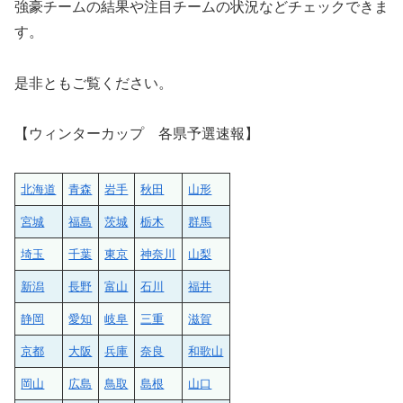
強豪チームの結果や注目チームの状況などチェックできま
す。
是非ともご覧ください。
【ウィンターカップ 各県予選速報】
北海道
青森
岩手
秋田
山形
宮城
福島
茨城
栃木
群馬
埼玉
千葉
東京
神奈川
山梨
新潟
長野
富山
石川
福井
静岡
愛知
岐阜
三重
滋賀
京都
大阪
兵庫
奈良
和歌山
岡山
広島
鳥取
島根
山口