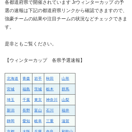
各都道府県で開催されています Jrウィンターカップ の予
選の速報は下記の都道府県リンクから確認できますので、
強豪チームの結果や注目チームの状況などチェックできま
す。
是非ともご覧ください。
【ウィンターカップ 各県予選速報】
北海道
青森
岩手
秋田
山形
宮城
福島
茨城
栃木
群馬
埼玉
千葉
東京
神奈川
山梨
新潟
長野
富山
石川
福井
静岡
愛知
岐阜
三重
滋賀
京都
大阪
兵庫
奈良
和歌山