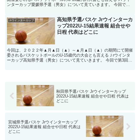
ンターカップ愛媛県予選（男女）について見ていきます。 今回で第3
回目となるＪｒウインターカップ、全国大会出場を目...
高知県予選バスケ Jrウインターカ
Jrウインターカップ
ップ2022U-15結果速報 組合せや
日程 代表はどこに
今回は、２０２２年▲月▲日（▲）～▲月▲日（▲）の期間にて開催
委されるバスケットボールのU-15歳代の大会とも言えるＪrウインタ
ーカップ高知県予選（男女）について見ていきます。 今回で第3回目
となるＪｒウインターカップ、全国大会出場を目指し...
秋田県予選バスケ Jrウインターカップ
2022U-15結果速報 組合せや日程 代表は
どこに
宮城県予選バスケ Jrウインターカップ
2022U-15結果速報 組合せや日程 代表は
どこに