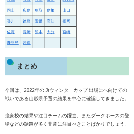
岡山
広島
鳥取
島根
山口
香川
徳島
愛媛
高知
福岡
佐賀
長崎
熊本
大分
宮崎
鹿児島
沖縄
まとめ
今回は、2022年の Jrウィンターカップ 出場にへ向けての
戦いである山形県予選の結果を中心に確認してきました。
強豪校の結果や注目チームの躍進、またダークホースの登
場などの話題が多く非常に注目べきことばかりでしょう。