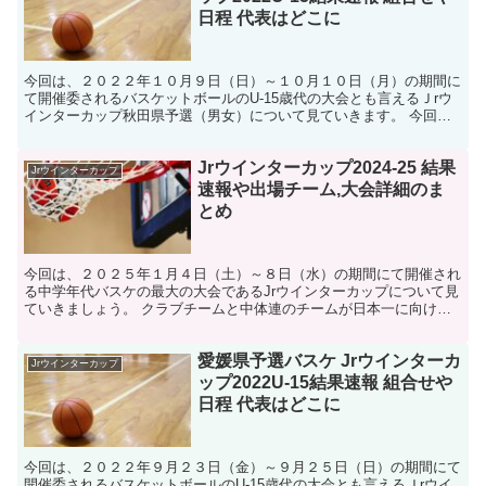
日程 代表はどこに
今回は、２０２２年１０月９日（日）～１０月１０日（月）の期間に
て開催委されるバスケットボールのU-15歳代の大会とも言えるＪrウ
インターカップ秋田県予選（男女）について見ていきます。 今回で
第3回目となるＪｒウインターカップ、全国大会出場を...
Jrウインターカップ2024-25 結果
Jrウインターカップ
速報や出場チーム,大会詳細のま
とめ
今回は、２０２５年１月４日（土）～８日（水）の期間にて開催され
る中学年代バスケの最大の大会であるJrウインターカップについて見
ていきましょう。 クラブチームと中体連のチームが日本一に向け白
熱した戦いが開催されます。 そんな、ジュニアウインタ...
愛媛県予選バスケ Jrウインターカ
Jrウインターカップ
ップ2022U-15結果速報 組合せや
日程 代表はどこに
今回は、２０２２年９月２３日（金）～９月２５日（日）の期間にて
開催委されるバスケットボールのU-15歳代の大会とも言えるＪrウイ