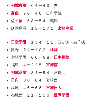
都城農業
６４ー４０ 妻
富島
７６ー４６ 日向学院
佐土原
５８ー５４ 鵬翔
延岡星雲 １３ー１７１
宮崎商業
日章学園
１３４ー１１ 五ヶ瀬・高千穂
飯野 ２４ー１０２
延岡
宮崎学園 ６６ー６８
日南振徳
福島 ４ー２２５
宮崎南
都城商業
８４ー５４ 宮崎北
日向
８８ー６４ 宮崎西
高城 ４６ー６６
宮崎日大
都城西 ２１ー１５６
延岡学園