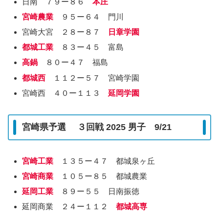
日南 ７９ー８６
本庄
宮崎農業
９５ー６４ 門川
宮崎大宮 ２８ー８７
日章学園
都城工業
８３ー４５ 富島
高鍋
８０ー４７ 福島
都城西
１１２ー５７ 宮崎学園
宮崎西 ４０ー１１３
延岡学園
宮崎県予選 ３回戦 2025 男子 9/21
宮崎工業
１３５ー４７ 都城泉ヶ丘
宮崎商業
１０５ー８５ 都城農業
延岡工業
８９ー５５ 日南振徳
延岡商業 ２４ー１１２
都城高専