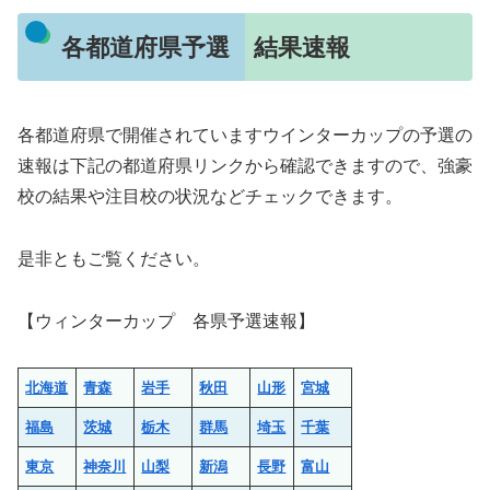
各都道府県予選 結果速報
各都道府県で開催されていますウインターカップの予選の
速報は下記の都道府県リンクから確認できますので、強豪
校の結果や注目校の状況などチェックできます。
是非ともご覧ください。
【ウィンターカップ 各県予選速報】
北海道
青森
岩手
秋田
山形
宮城
福島
茨城
栃木
群馬
埼玉
千葉
東京
神奈川
山梨
新潟
長野
富山