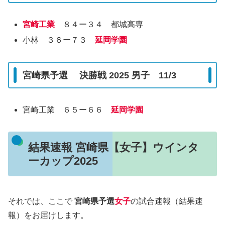
宮崎工業
８４ー３４ 都城高専
小林 ３６ー７３
延岡学園
宮崎県予選 決勝戦 2025 男子 11/3
宮崎工業 ６５ー６６
延岡学園
結果速報 宮崎県【女子】ウインタ
ーカップ2025
それでは、ここで
宮崎県予選
女子
の試合速報（結果速
報）をお届けします。