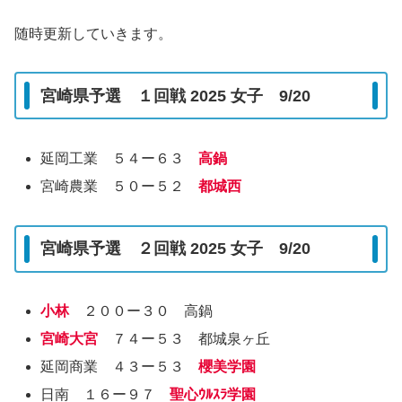
随時更新していきます。
宮崎県予選 １回戦 2025 女子 9/20
延岡工業 ５４ー６３
高鍋
宮崎農業 ５０ー５２
都城西
宮崎県予選 ２回戦 2025 女子 9/20
小林
２００ー３０ 高鍋
宮崎大宮
７４ー５３ 都城泉ヶ丘
延岡商業 ４３ー５３
櫻美学園
日南 １６ー９７
聖心ｳﾙｽﾗ学園