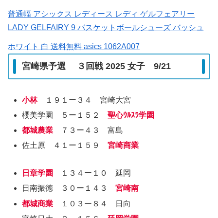
普通幅 アシックス レディース レディ ゲルフェアリー
LADY GELFAIRY 9 バスケットボールシューズ バッシュ
ホワイト 白 送料無料 asics 1062A007
宮崎県予選 ３回戦 2025 女子 9/21
小林
１９１ー３４ 宮崎大宮
櫻美学園 ５ー１５２
聖心ｳﾙｽﾗ学園
都城農業
７３ー４３ 富島
佐土原 ４１ー１５９
宮崎商業
日章学園
１３４ー１０ 延岡
日南振徳 ３０ー１４３
宮崎南
都城商業
１０３ー８４ 日向