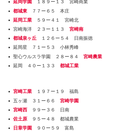
延岡学園
１８９ー１３ 宮崎商業
都城東
７７ー６５ 本庄
延岡工業
５９ー４１ 宮崎北
宮崎海洋 ２３ー１１３
宮崎南
都城泉ヶ丘
１２６ー５４ 日南振徳
延岡星 ７１ー５３ 小林秀峰
聖心ウルスラ学園 ２８ー８４
宮崎農業
延岡 ４０ー１３３
都城工業
宮崎工業
１９７ー１９ 福島
五ヶ瀬 ３１ー６６
宮崎学園
宮崎西
９９ー３６ 日南
佐土原
９５ー４８ 都城農業
日章学園
９０ー５９ 富島