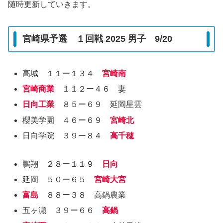
随時更新していきます。
宮崎県予選 １回戦 2025 男子 9/20
高城 １１ー１３４
宮崎南
宮崎商業
１１２ー４６ 妻
日向工業
８５ー６９ 延岡星雲
櫻美学園 ４６ー６９
宮崎北
日向学院 ３９ー８４
高千穂
鵬翔 ２８ー１１９
日向
延岡 ５０ー６５
宮崎大宮
富島
８８ー３８ 高鍋農業
五ヶ瀬 ３９ー６６
高鍋