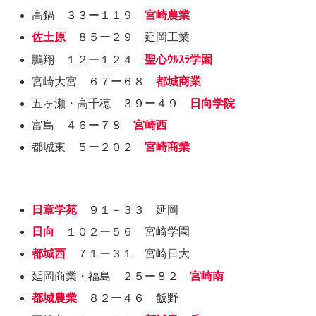
高鍋 ３３ー１１９
宮崎農業
佐土原
８５ー２９ 延岡工業
鵬翔 １２ー１２４
聖心ｳﾙｽﾗ学園
宮崎大宮 ６７ー６８
都城商業
五ヶ瀬・高千穂 ３９ー４９
日向学院
富島 ４６ー７８
宮崎西
都城東 ５ー２０２
宮崎商業
日章学苑
９１－３３ 延岡
日向
１０２ー５６ 宮崎学園
都城西
７１ー３１ 宮崎日大
延岡商業・福島 ２５ー８２
宮崎南
都城農業
８２ー４６ 飯野