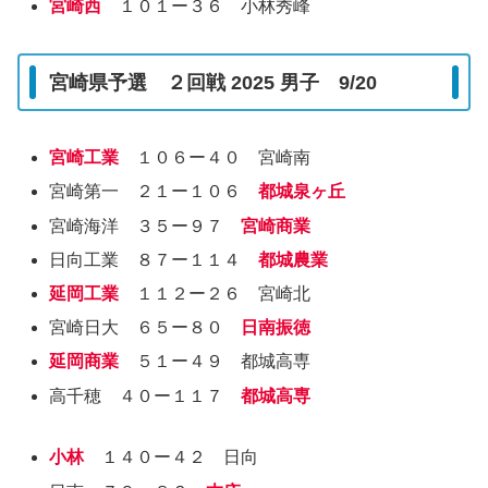
宮崎西
１０１ー３６ 小林秀峰
宮崎県予選 ２回戦 2025 男子 9/20
宮崎工業
１０６ー４０ 宮崎南
宮崎第一 ２１ー１０６
都城泉ヶ丘
宮崎海洋 ３５ー９７
宮崎商業
日向工業 ８７ー１１４
都城農業
延岡工業
１１２ー２６ 宮崎北
宮崎日大 ６５ー８０
日南振徳
延岡商業
５１ー４９ 都城高専
高千穂 ４０ー１１７
都城高専
小林
１４０ー４２ 日向