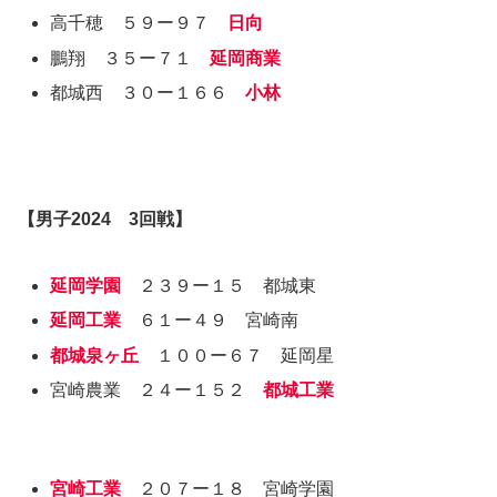
高千穂 ５９ー９７
日向
鵬翔 ３５ー７１
延岡商業
都城西 ３０ー１６６
小林
【
男子2024
3回戦】
延岡学園
２３９ー１５ 都城東
延岡工業
６１ー４９ 宮崎南
都城泉ヶ丘
１００ー６７ 延岡星
宮崎農業 ２４ー１５２
都城工業
宮崎工業
２０７ー１８ 宮崎学園