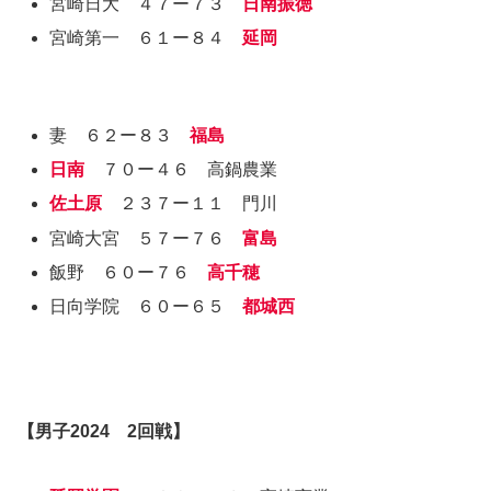
宮崎日大 ４７ー７３
日南振徳
宮崎第一 ６１ー８４
延岡
妻 ６２ー８３
福島
日南
７０ー４６ 高鍋農業
佐土原
２３７ー１１ 門川
宮崎大宮 ５７ー７６
富島
飯野 ６０ー７６
高千穂
日向学院 ６０ー６５
都城西
【
男子2024
2回戦】