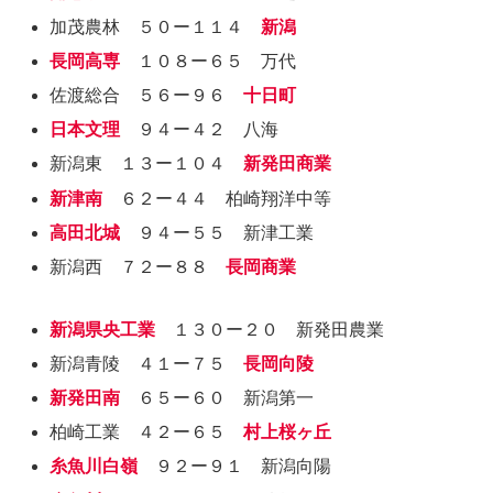
加茂農林 ５０ー１１４
新潟
長岡高専
１０８ー６５ 万代
佐渡総合 ５６ー９６
十日町
日本文理
９４ー４２ 八海
新潟東 １３ー１０４
新発田商業
新津南
６２ー４４ 柏崎翔洋中等
高田北城
９４ー５５ 新津工業
新潟西 ７２ー８８
長岡商業
新潟県央工業
１３０ー２０ 新発田農業
新潟青陵 ４１ー７５
長岡向陵
新発田南
６５ー６０ 新潟第一
柏崎工業 ４２ー６５
村上桜ヶ丘
糸魚川白嶺
９２ー９１ 新潟向陽