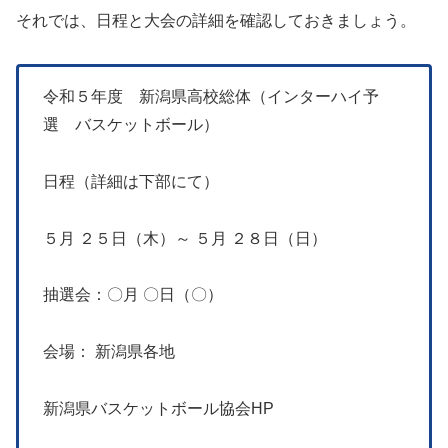
それでは、日程と大会の詳細を確認しておきましょう。
令和５年度 新潟県高校総体（インターハイ予
選 バスケットボール）
日程（詳細は下部にて）
５月 ２５日（木）～ ５月 ２８日（日）
抽選会：〇月 〇日（〇）
会場： 新潟県各地
新潟県バスケットボール協会HP