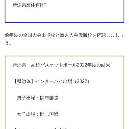
新潟県高体連HP
前年度の全国大会出場校と新人大会優勝校を確認しましょ
う。
新潟県 高校バスケットボール2022年度の結果
【県総体】インターハイ出場（2022）
男子出場：開志国際
女子出場：開志国際