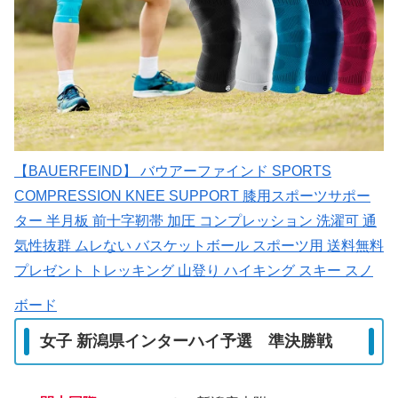
【BAUERFEIND】 バウアーファインド SPORTS
COMPRESSION KNEE SUPPORT 膝用スポーツサポー
ター 半月板 前十字靭帯 加圧 コンプレッション 洗濯可 通
気性抜群 ムレない バスケットボール スポーツ用 送料無料
プレゼント トレッキング 山登り ハイキング スキー スノ
ボード
女子 新潟県インターハイ予選 準決勝戦