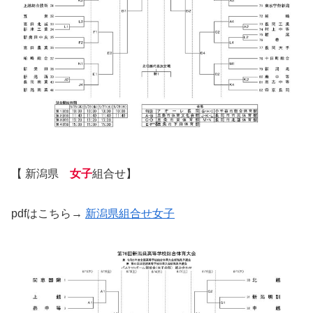
【 新潟県
女子
組合せ】
pdfはこちら→
新潟県組合せ女子