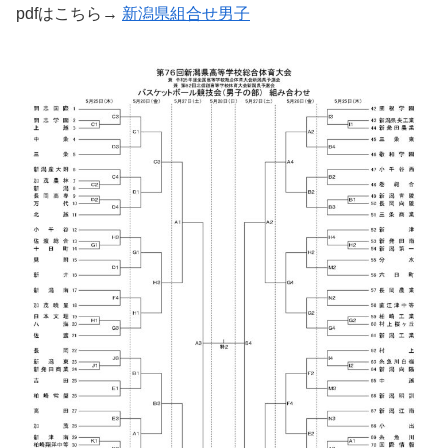
pdfはこちら→
新潟県組合せ男子