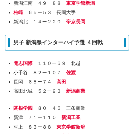
新潟江南 ４９ー８８
東京学館新潟
柏崎
６５ー５３ 長岡大手
新潟北 １４ー２２０
帝京長岡
男子 新潟県インターハイ予選 ４回戦
開志国際
１１０ー５９ 北越
小千谷 ８２ー１０７
佐渡
長岡 ６５ー７４
高田
高田北城 ５２ー９３
新潟商業
関根学園
８０ー４５ 三条商業
新津 ７１ー１１０
新潟工業
村上 ８３ー８８
東京学館新潟