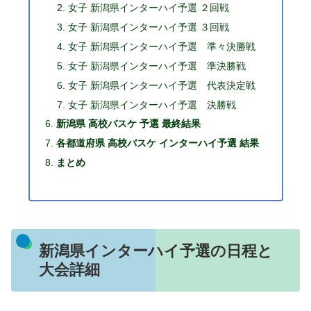
女子 新潟県インターハイ予選 ２回戦
女子 新潟県インターハイ予選 ３回戦
女子 新潟県インターハイ予選 準々決勝戦
女子 新潟県インターハイ予選 準決勝戦
女子 新潟県インターハイ予選 代表決定戦
女子 新潟県インターハイ予選 決勝戦
新潟県 高校バスケ 予選 最終結果
各都道府県 高校バスケ インターハイ予選 結果
まとめ
新潟県インターハイ予選の日程と
大会詳細