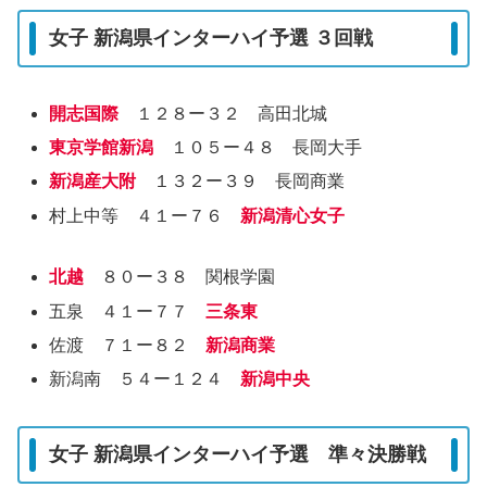
女子 新潟県インターハイ予選 ３回戦
開志国際
１２８ー３２ 高田北城
東京学館新潟
１０５ー４８ 長岡大手
新潟産大附
１３２ー３９ 長岡商業
村上中等 ４１ー７６
新潟清心女子
北越
８０ー３８ 関根学園
五泉 ４１ー７７
三条東
佐渡 ７１ー８２
新潟商業
新潟南 ５４ー１２４
新潟中央
女子 新潟県インターハイ予選 準々決勝戦