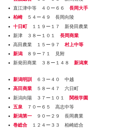
直江津中等 ４０ー６６
長岡大手
柏崎
５４ー４９ 長岡向陵
十日町
１１９ー１７ 新発田農業
新津 ３８ー１０１
長岡商業
高田農業 １５ー９７
村上中等
新潟
８９ー７１ 見附
新発田商業 ３８ー１４８
新潟東
新潟明訓
６３ー４０ 中越
高田商業
５８ー４７ 六日町
新潟向陽 ３７ー１０１
関根学園
五泉
７０ー６５ 高志中等
新潟第一
９０ー２９ 長岡農業
巻総合
１２４ー３３ 柏崎総合