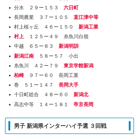
分水 ２９ー１５３
六日町
長岡農業 ３７ー１０５
直江津中等
村上桜ヶ丘 ４６ー１５０
新潟工業
村上
１２５ー４９ 糸魚川白嶺
中越 ６５ー８３
新潟明訓
新潟江南
５８ー５７ 小出
糸魚川 ４２ー７９
東京学館新潟
柏崎
９７ー６０ 長岡工業
巻 ５１ー１４７
長岡大手
十日町総合 ４８ー６０
新潟北
高志中等 １４ー１８１
帝京長岡
男子 新潟県インターハイ予選 ３回戦