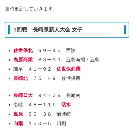
随時更新していきます。
1回戦 長崎県新人大会 女子
佐世保北
６９ー４５ 西陵
島原商業
８３ー３９ 五島海陽・五島
諫早 ４１ー９２
佐世保商業
長崎北
７５ー４９ 佐世保西
長崎日大
９４ー３９ 長崎南
壱岐 ４８ー１１５
活水
島原
５５ー３６ 猶興館
向陽
１５０ー５ 川棚