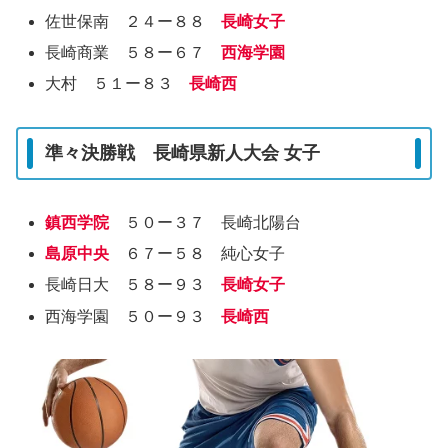
佐世保南 ２４ー８８
長崎女子
長崎商業 ５８ー６７
西海学園
大村 ５１ー８３
長崎西
準々決勝戦 長崎県新人大会 女子
鎮西学院
５０ー３７ 長崎北陽台
島原中央
６７ー５８ 純心女子
長崎日大 ５８ー９３
長崎女子
西海学園 ５０ー９３
長崎西