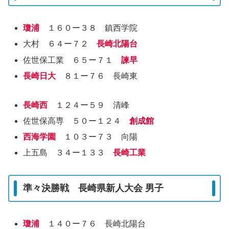
瓊浦
１６０ー３８ 鎮西学院
大村 ６４ー７２
長崎北陽台
佐世保工業 ６５ー７１
諫早
長崎日大
８１ー７６ 長崎東
長崎西
１２４ー５９ 清峰
佐世保高専 ５０ー１２４
創成館
西海学園
１０３ー７３ 向陽
上五島 ３４ー１３３
長崎工業
準々決勝戦 長崎県新人大会 男子
瓊浦
１４０ー７６ 長崎北陽台