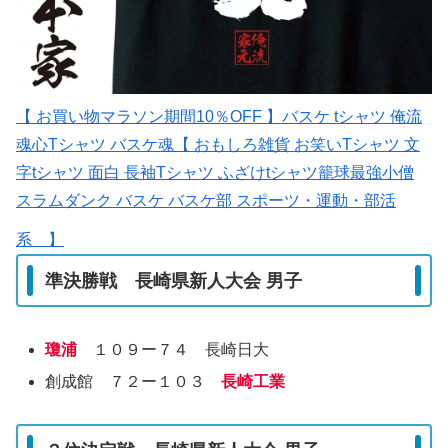
【 お買い物マラソン期間10％OFF 】バスケ tシャツ 俺流
魂心Tシャツ バスケ魂【 おもしろ雑貨 お笑いTシャツ 文
字tシャツ 面白 長袖Tシャツ ふざけtシャツ籠球最強小僧
スラムダンク バスケ バスケ部 スポーツ・運動・部活
系 】
準決勝戦 長崎県新人大会 男子
瓊浦
１０９ー７４ 長崎日大
創成館 ７２ー１０３
長崎工業