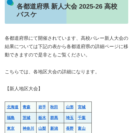
各都道府県 新人大会 2025-26 高校
バスケ
各都道府県にて開催されています、高校バレー新人大会の
結果については下記の表から各都道府県の詳細ページに移
動できますので是非ともご覧ください。
こちらでは、各地区大会の詳細になります。
【新人地区大会】
北海道
青森
岩手
秋田
山形
宮城
福島
茨城
栃木
群馬
埼玉
千葉
東京
神奈川
山梨
新潟
長野
富山