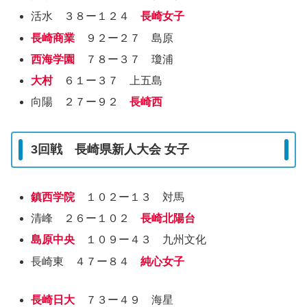
活水 ３８ー１２４
長崎女子
長崎商業
９２ー２７ 島原
西海学園
７８ー３７ 瓊浦
大村
６１ー３７ 上五島
向陽 ２７ー９２
長崎西
3回戦 長崎県新人大会 女子
鎮西学院
１０２ー１３ 対馬
清峰 ２６ー１０２
長崎北陽台
島原中央
１０９ー４３ 九州文化
長崎東 ４７ー８４
純心女子
長崎日大
７３ー４９ 海星