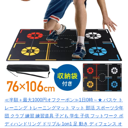
≪半額＋最大1000円オフクーポン≫1日0時～★ バスケ ト
レーニング トレーニングマット マット 部活 スポーツ少年
団 クラブ 練習 練習道具 子ども 学生 子供 フットワーク ボ
ディハンドリング ドリブル 1on1 足 動き ディフェンス オ