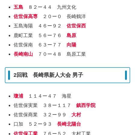
五島
８２ー４４ 九州文化
佐世保高専
２０ー０ 長崎鶴洋
五島海陽 ４６ー９２
佐世保西
鹿町工業 ５６ー７６
島原
佐世保南 ６３ー７７
向陽
長崎南山
７０ー４８ 島原工業
2回戦 長崎県新人大会 男子
瓊浦
１１４ー４７ 海星
佐世保実業 ３８ー１１７
鎮西学院
佐世保商業 ３２ー９９
大村
口加 ５２ー９３
長崎北陽台
佐世保工業
７６ー５２ 大村工業