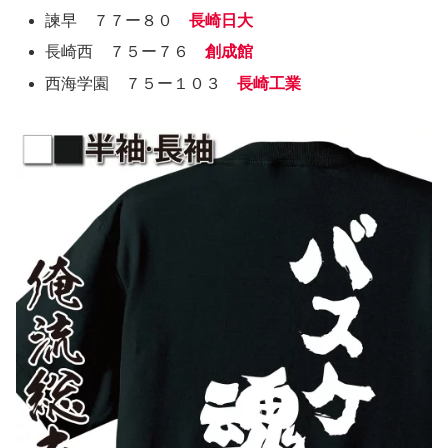
諫早 ７７ー８０
長崎日大
長崎西 ７５ー７６
創成館
西海学園 ７５ー１０３
長崎工業