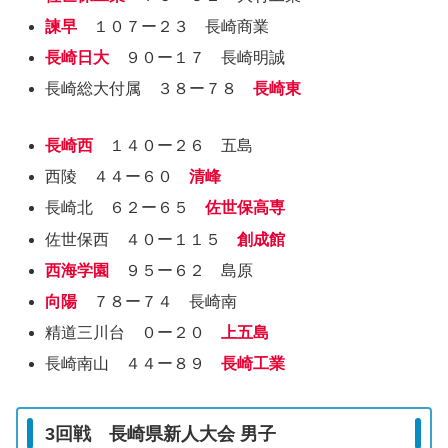
諫早
１０７ー２３ 長崎商業
長崎日大
９０ー１７ 長崎明誠
長崎総大付属 ３８ー７８
長崎東
長崎西
１４０ー２６ 五島
西陵 ４４ー６０
清峰
長崎北 ６２ー６５
佐世保高専
佐世保西 ４０ー１１５
創成館
西海学園
９５ー６２ 島原
向陽
７８ー７４ 長崎南
精道三川台 ０ー２０
上五島
長崎南山 ４４ー８９
長崎工業
3回戦 長崎県新人大会 男子