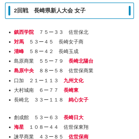
2回戦 長崎県新人大会 女子
鎮西学院
７５ー３３ 佐世保北
対馬
５３ー４５ 長崎女子商
清峰
５８ー４２ 長崎玉成
島原商業 ５５ー７９
長崎北陽台
島原中央
８８ー５８ 佐世保商業
口加 ２１ー１１３
九州文化
大村城南 ６ー７７
長崎東
長崎北 ３３ー１１８
純心女子
創成館 ５３ー６３
長崎日大
海星
１０８ー４４ 佐世保東翔
諫早商業 ４３ー８５
佐世保南