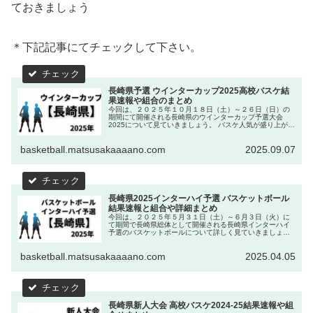
ておきましょう
＊下記記事にてチェックして下さい。
長崎県予選 ウインターカップ2025高校バスケ結
果速報や組合のまとめ
今回は、２０２５年１０月１８日（土）～２６日（日）の
期間にて開催される長崎県のウインターカップ予選大会
2025について見ていきましょう。 バスケ人気が盛り上がる
中で、全国の舞台を目指した熱い戦いが繰り広げられま
す。 そんな、 ウインターカッ...
basketball.matsusakaaaano.com
2025.09.07
長崎県2025インターハイ予選 バスケットボール
結果速報と組合や詳細まとめ
今回は、２０２５年５月３１日（土）～６月３日（火）に
て期間で長崎県総体として開催される長崎県インターハイ
予選のバスケットボールについて詳しく見ていきましょ
う。 全国大会出場を目指して熱い戦いが繰り広げられま
す。 そんな中で今回は、長崎県のバ...
basketball.matsusakaaaano.com
2025.04.05
長崎県新人大会 高校バスケ2024-25結果速報や組