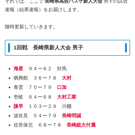
それでは、ここで
長崎県高校バスケ新人大会
男子の試合
速報（結果速報）をお届けします。
随時更新していきます。
1回戦 長崎県新人大会 男子
海星
９４ー６２ 対馬
猶興館 ３６ー７８
大村
青雲 ７０ー７９
口加
壱岐 ６４ー６８
大村工業
諫早
１０３ー２９ 川棚
波佐見 ５４ー７９
長崎明誠
佐世保北 ６８ー７８
長崎総大付属