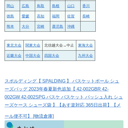
岡山
広島
鳥取
島根
山口
香川
徳島
愛媛
高知
福岡
佐賀
長崎
熊本
大分
宮崎
鹿児島
沖縄
東北大会
関東大会
北信越大会→中止
東海大会
近畿大会
中国大会
四国大会
九州大会
スポルディング【 SPALDING 】 バスケットボール シュ
ーズバッグ 2023年春夏新色追加【 42-002GBR 42-
002GW 42-002SPG バスケ バスケット バッシュ入れ シュ
ーズケース シューズ袋 】【あす楽対応 365日出荷】【メ
ール便不可】 [物流倉庫]