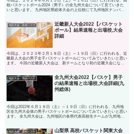
今回は、２０２４年６月１５日（土）～１６日（日）に行われる、高
校バスケットボール2024（男子）の全九州大会について見ていきた
いと思います。 九州地区県総体大会の上位校にて九州地区ナンバー1
を決める大会です。 また、7月末から8月の期間に行...
近畿新人大会2022【バスケット
地区大会 高校バスケ
ボール】結果速報と出場校,大会
詳細
今回は、２０２３年２月１８日（土）～１９日（日）に行われる、近
畿新人大会の男子女子バスケットボールについてみていきたいと思い
ます。 今回の近畿新人大会は、新チームとなり初の近畿大会になり
ます。 また、この先のインターハイやウインターカップへ...
全九州大会2022【バスケ】男子
地区大会 高校バスケ
の結果速報と出場校,大会詳細(九
州総体)
今回は2022年６月１８日（土）～１９日（日）に行われる、九州地
区全九州大会体の男子バスケットボールについてみていきたいと思い
ます。 全九州大会は、九州地区の各県代表高校生チームが九州地区
のナンバー１を目指して戦う大会になります。 また、7...
山梨県 高校バスケット関東大会
地区大会 高校バスケ