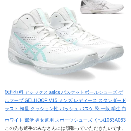
送料無料 アシックス asics バスケットボールシューズ ゲ
ルフープ GELHOOP V15 メンズ レディース スタンダード
ラスト 軽量 クッション性 バッシュ バスケ 靴 一般 学生 白
ホワイト 部活 男女兼用 スポーツシューズ くつ/1063A063
この先も選手のみなさんには頑張っていただきたいです、