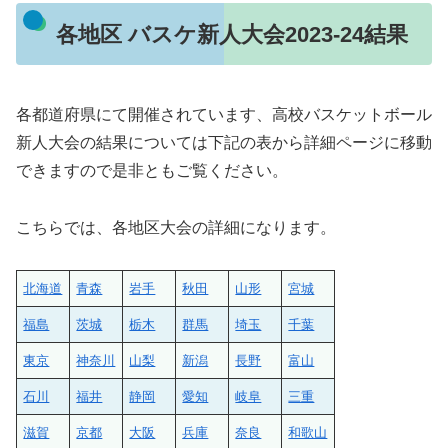
各地区 バスケ新人大会2023-24結果
各都道府県にて開催されています、高校バスケットボール
新人大会の結果については下記の表から詳細ページに移動
できますので是非ともご覧ください。
こちらでは、各地区大会の詳細になります。
北海道
青森
岩手
秋田
山形
宮城
福島
茨城
栃木
群馬
埼玉
千葉
東京
神奈川
山梨
新潟
長野
富山
石川
福井
静岡
愛知
岐阜
三重
滋賀
京都
大阪
兵庫
奈良
和歌山