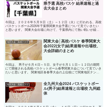
県予選 高校バスケ 結果速報と過
去大会まとめ
今回は、２０２６年５月９日（土）～１２日（火）に行われる、高校
バスケットボール2026年千葉県関東大会予選について見ていきたい
と思います。 関東大会出場に向けて、千葉県内にて熱い戦いが繰り
広げられます。 それでは、今回は高校バスケットボール...
関東大会│高校バスケ 春季関東大
地区大会 高校バスケ
会2022(女子)結果速報や出場校、
大会詳細のまとめ
今回は、 男子が６月４日～５日、女子が６月１１日～１２日の期間
にて開催される高校バスケットボール春季関東大会について見ていき
たいと思います。 関東地区各春季大会の上位校にて関東地区ナンバ
ー1を決める大会です。 今回は、女子の高校バスケ関東地...
全九州大会2024 バスケットボー
地区大会 高校バスケ
ル(男子)結果速報と出場校 九州総
体