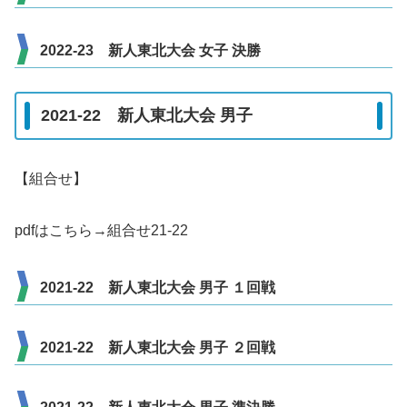
2022-23 新人東北大会 女子 決勝
2021-22 新人東北大会 男子
【組合せ】
pdfはこちら→組合せ21-22
2021-22 新人東北大会 男子 １回戦
2021-22 新人東北大会 男子 ２回戦