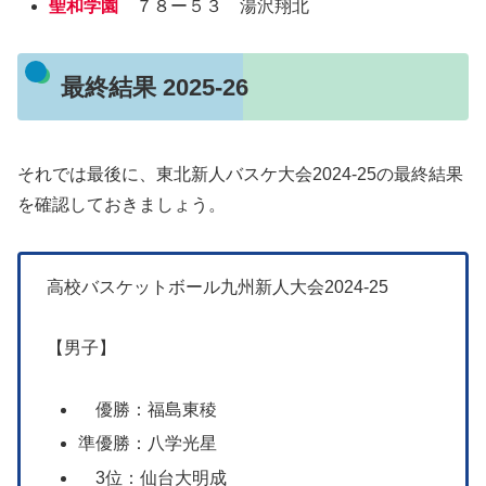
聖和学園
７８ー５３ 湯沢翔北
最終結果 2025-26
それでは最後に、東北新人バスケ大会2024-25の最終結果
を確認しておきましょう。
高校バスケットボール九州新人大会2024-25
【男子】
優勝：福島東稜
準優勝：八学光星
3位：仙台大明成