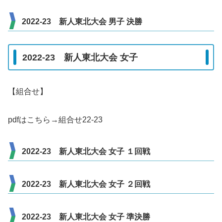
2022-23 新人東北大会 男子 決勝
2022-23 新人東北大会 女子
【組合せ】
pdfはこちら→組合せ22-23
2022-23 新人東北大会 女子 １回戦
2022-23 新人東北大会 女子 ２回戦
2022-23 新人東北大会 女子 準決勝