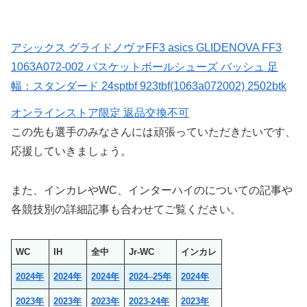
アシックス グライドノヴァFF3 asics GLIDENOVA FF3
1063A072-002 バスケットボールシューズ バッシュ 足
幅：スタンダード 24sptbf 923tbf(1063a072002) 2502btk
オンラインストア限定 返品交換不可
この先も選手のみなさんには頑張っていただきたいです、
応援していきましょう。
また、インカレやWC、インターハイのについての記事や
各競技別の詳細記事も合わせてご覧ください。
WC
IH
全中
Jr-WC
インカレ
2024年
2024年
2024年
2024
–
25年
2024年
2023年
2023年
2023年
2023-24年
2023年