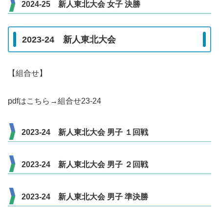
2024-25 新人東北大会 女子 決勝
2023-24 新人東北大会
【組合せ】
pdfはこちら→組合せ23-24
2023-24 新人東北大会 男子 １回戦
2023-24 新人東北大会 男子 ２回戦
2023-24 新人東北大会 男子 準決勝