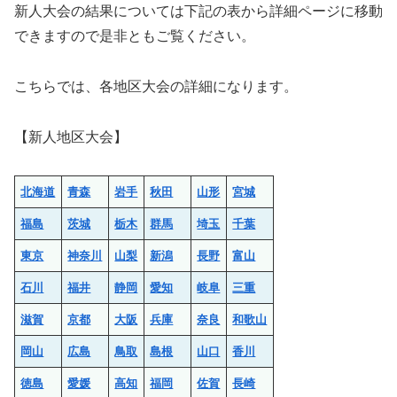
新人大会の結果については下記の表から詳細ページに移動
できますので是非ともご覧ください。
こちらでは、各地区大会の詳細になります。
【新人地区大会】
北海道
青森
岩手
秋田
山形
宮城
福島
茨城
栃木
群馬
埼玉
千葉
東京
神奈川
山梨
新潟
長野
富山
石川
福井
静岡
愛知
岐阜
三重
滋賀
京都
大阪
兵庫
奈良
和歌山
岡山
広島
鳥取
島根
山口
香川
徳島
愛媛
高知
福岡
佐賀
長崎