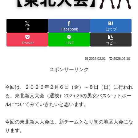
X
Facebook
はてブ
Pocket
LINE
コピー
2026.02.01
2026.02.10
スポンサーリンク
今回は、２０２６年２月６日（金）～８日（日）に行われ
る、東北新人大会（選抜）2025-26の男女バスケットボー
ルについてみていきたいと思います。
今回の東北新人大会は、新チームとなり初の地区大会にな
ります。