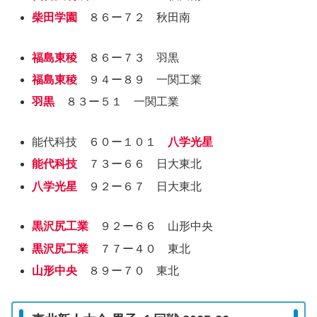
柴田学園
８６ー７２ 秋田南
福島東稜
８６ー７３ 羽黒
福島東稜
９４ー８９ 一関工業
羽黒
８３ー５１ 一関工業
能代科技 ６０ー１０１
八学光星
能代科技
７３ー６６ 日大東北
八学光星
９２ー６７ 日大東北
黒沢尻工業
９２ー６６ 山形中央
黒沢尻工業
７７ー４０ 東北
山形中央
８９ー７０ 東北