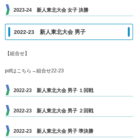
2023-24 新人東北大会 女子 決勝
2022-23 新人東北大会 男子
【組合せ】
pdfはこちら→組合せ22-23
2022-23 新人東北大会 男子 １回戦
2022-23 新人東北大会 男子 ２回戦
2022-23 新人東北大会 男子 準決勝