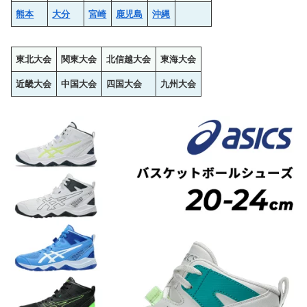
熊本
大分
宮崎
鹿児島
沖縄
東北大会
関東大会
北信越大会
東海大会
近畿大会
中国大会
四国大会
九州大会