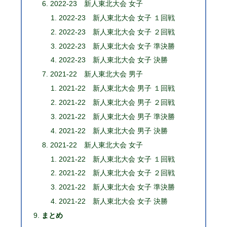
2022-23 新人東北大会 女子
2022-23 新人東北大会 女子 １回戦
2022-23 新人東北大会 女子 ２回戦
2022-23 新人東北大会 女子 準決勝
2022-23 新人東北大会 女子 決勝
2021-22 新人東北大会 男子
2021-22 新人東北大会 男子 １回戦
2021-22 新人東北大会 男子 ２回戦
2021-22 新人東北大会 男子 準決勝
2021-22 新人東北大会 男子 決勝
2021-22 新人東北大会 女子
2021-22 新人東北大会 女子 １回戦
2021-22 新人東北大会 女子 ２回戦
2021-22 新人東北大会 女子 準決勝
2021-22 新人東北大会 女子 決勝
まとめ