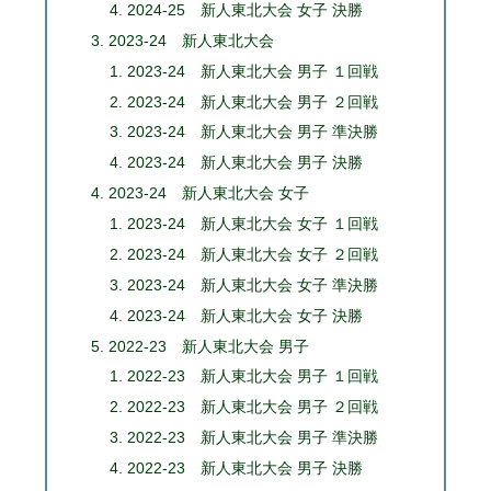
2024-25 新人東北大会 女子 決勝
2023-24 新人東北大会
2023-24 新人東北大会 男子 １回戦
2023-24 新人東北大会 男子 ２回戦
2023-24 新人東北大会 男子 準決勝
2023-24 新人東北大会 男子 決勝
2023-24 新人東北大会 女子
2023-24 新人東北大会 女子 １回戦
2023-24 新人東北大会 女子 ２回戦
2023-24 新人東北大会 女子 準決勝
2023-24 新人東北大会 女子 決勝
2022-23 新人東北大会 男子
2022-23 新人東北大会 男子 １回戦
2022-23 新人東北大会 男子 ２回戦
2022-23 新人東北大会 男子 準決勝
2022-23 新人東北大会 男子 決勝