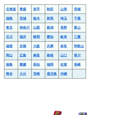
北海道
青森
岩手
秋田
山形
宮城
福島
茨城
栃木
群馬
埼玉
千葉
東京
神奈川
山梨
新潟
長野
富山
石川
福井
静岡
愛知
岐阜
三重
滋賀
京都
大阪
兵庫
奈良
和歌山
岡山
広島
鳥取
島根
山口
香川
徳島
愛媛
高知
福岡
佐賀
長崎
熊本
大分
宮崎
鹿児島
沖縄