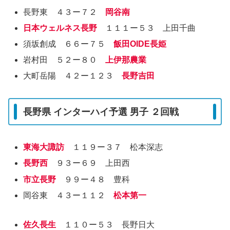
長野東 ４３ー７２
岡谷南
日本ウェルネス長野
１１１ー５３ 上田千曲
須坂創成 ６６ー７５
飯田OIDE長姫
岩村田 ５２ー８０
上伊那農業
大町岳陽 ４２ー１２３
長野吉田
長野県 インターハイ予選 男子 ２回戦
東海大諏訪
１１９ー３７ 松本深志
長野西
９３ー６９ 上田西
市立長野
９９ー４８ 豊科
岡谷東 ４３ー１１２
松本第一
佐久長生
１１０ー５３ 長野日大