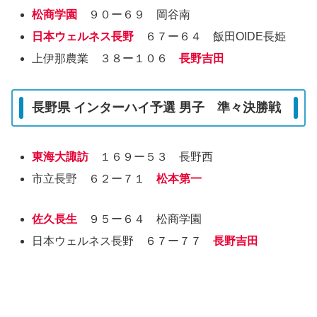
松商学園
９０ー６９ 岡谷南
日本ウェルネス長野
６７ー６４ 飯田OIDE長姫
上伊那農業 ３８ー１０６
長野吉田
長野県 インターハイ予選 男子 準々決勝戦
東海大諏訪
１６９ー５３ 長野西
市立長野 ６２ー７１
松本第一
佐久長生
９５ー６４ 松商学園
日本ウェルネス長野 ６７ー７７
長野吉田