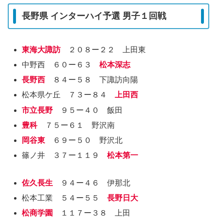
長野県 インターハイ予選 男子１回戦
東海大諏訪
２０８ー２２ 上田東
中野西 ６０ー６３
松本深志
長野西
８４ー５８ 下諏訪向陽
松本県ケ丘 ７３ー８４
上田西
市立長野
９５ー４０ 飯田
豊科
７５ー６１ 野沢南
岡谷東
６９ー５０ 野沢北
篠ノ井 ３７ー１１９
松本第一
佐久長生
９４ー４６ 伊那北
松本工業 ５４ー５５
長野日大
松商学園
１１７ー３８ 上田