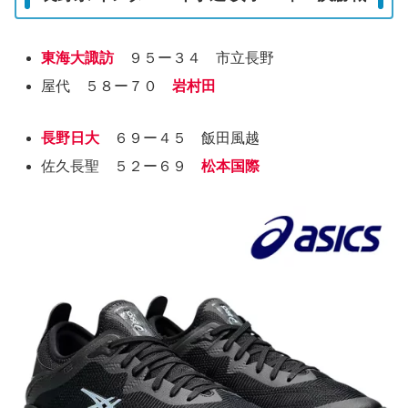
東海大諏訪
９５ー３４ 市立長野
屋代 ５８ー７０
岩村田
長野日大
６９ー４５ 飯田風越
佐久長聖 ５２ー６９
松本国際