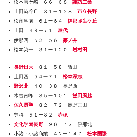
松本蟻ケ崎 ６６ー６８
諏訪二葉
上田染谷丘 ３１ー１２８
市立長野
松商学園 ６１ー６４
伊那弥生ケ丘
上田 ４３ー７１
屋代
伊那西 ５２ー５６
篠ノ井
松本第一 ３１ー１２０
岩村田
長野日大
８１ー５８ 飯田
上田西 ５４ー７１
松本深志
野沢北
４０ー３８ 長野西
木曽青峰 ３５ー１０１
飯田風越
佐久長聖
８２ー７２ 長野吉田
豊科 ５１ー８２
赤穂
文化学園長野
９６ー７２ 伊那北
小諸・小諸商業 ４２ー１４７
松本国際