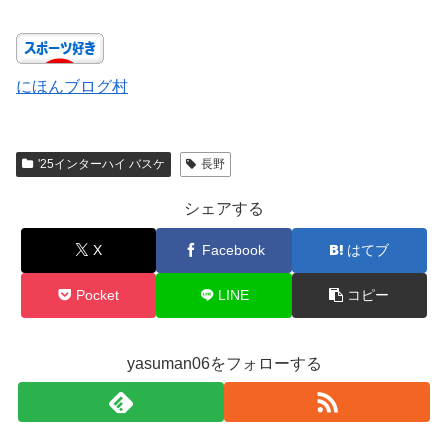
にほんブログ村
'25インターハイ バスケ
長野
シェアする
X
Facebook
はてブ
Pocket
LINE
コピー
yasuman06をフォローする