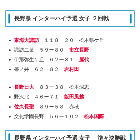
長野県 インターハイ予選 女子 ２回戦
東海大諏訪
１１８ー２０ 松本県ケ丘
諏訪二葉 ５９ー８０
市立長野
伊那弥生ケ丘 ６２ー８１
屋代
篠ノ井 ６２ー８２
岩村田
長野日大
８３ー３８ 松本深志
野沢北 ４６ー７１
飯田風越
佐久長聖
８９ー５８ 赤穂
文化学園長野 ５６ー１０２
松本国際
長野県 インターハイ予選 女子 準々決勝戦