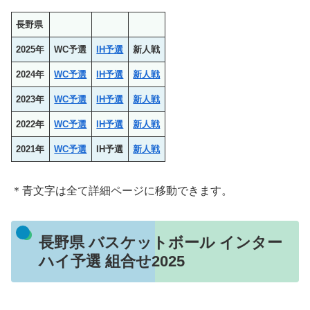
長野県
2025年
WC予選
IH予選
新人戦
2024年
WC予選
IH予選
新人戦
2023年
WC予選
IH予選
新人戦
2022年
WC予選
IH予選
新人戦
2021年
WC予選
IH予選
新人戦
＊青文字は全て詳細ページに移動できます。
長野県 バスケットボール インター
ハイ予選 組合せ2025