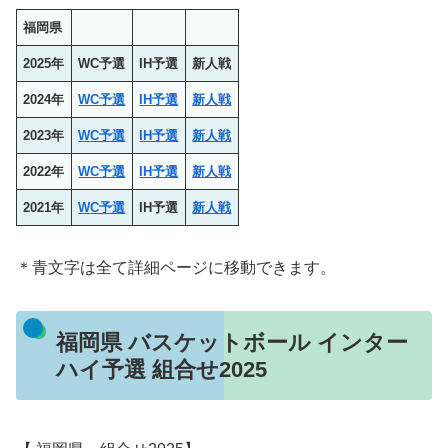
福岡県
2025年
WC予選
IH予選
新人戦
2024年
WC予選
IH予選
新人戦
2023年
WC予選
IH予選
新人戦
2022年
WC予選
IH予選
新人戦
2021年
WC予選
IH予選
新人戦
＊青文字は全て詳細ページに移動できます。
福岡県 バスケットボール インター
ハイ予選 組合せ2025