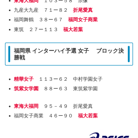
東海大福岡
１０３ー５８ 宗像
九産大九産 ７１ー８２
折尾愛真
福岡舞鶴 ３８ー６７
福岡女子商業
東筑 ２７ー１１３
福大若葉
福岡県 インターハイ予選 女子 ブロック決
勝戦
精華女子
１１３ー６２ 中村学園女子
筑紫女学園
８８ー６３ 東筑紫学園
東海大福岡
９５－４９ 折尾愛真
福岡女子商業 ４６ー９０
福大若葉