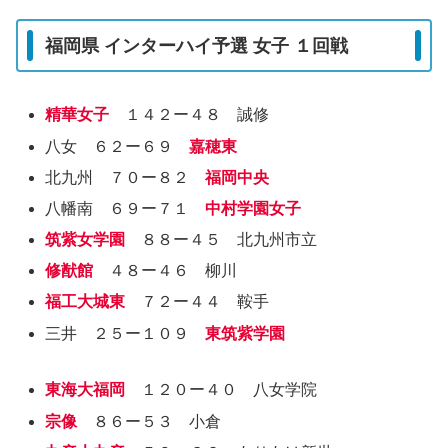
福岡県 インターハイ予選 女子 １回戦
精華女子
１４２ー４８ 誠修
八女 ６２ー６９
嘉穂東
北九州 ７０ー８２
福岡中央
八幡南 ６９ー７１
中村学園女子
筑紫女学園
８８ー４５ 北九州市立
修猷館
４８ー４６ 柳川
福工大城東
７２ー４４ 鞍手
三井 ２５ー１０９
東筑紫学園
東海大福岡
１２０ー４０ 八女学院
宗像
８６ー５３ 小倉