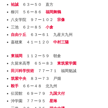
祐誠
６３ー５０ 直方
柳川 ５６ー８６
福岡舞鶴
八女学院 ９７ー１０２
宗像
三池 ６２ー８５
小倉
自由ケ丘
６３ー６１ 九産大九州
嘉穂東 ４１ー１２０
中村三陽
東福岡
１１２ー５９ 朝倉
久留米高専 ６５ー８３
東筑紫学園
田川科学技術
７７ー７１ 福岡魁誠
筑紫中央
８３ー７３ 戸畑
鞍手
６６ー４８ 北九州
伝習館 ６９ー７９
九国大付
沖学園 ７７ー９５
星琳