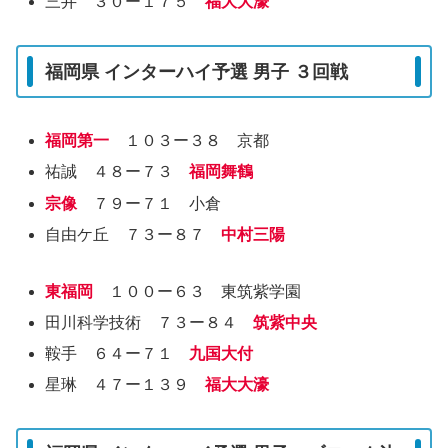
三井 ３０ー１７５
福大大濠
福岡県 インターハイ予選 男子 ３回戦
福岡第一
１０３ー３８ 京都
祐誠 ４８ー７３
福岡舞鶴
宗像
７９ー７１ 小倉
自由ケ丘 ７３ー８７
中村三陽
東福岡
１００ー６３ 東筑紫学園
田川科学技術 ７３ー８４
筑紫中央
鞍手 ６４ー７１
九国大付
星琳 ４７ー１３９
福大大濠