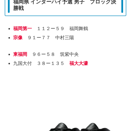
福岡県 インターハイ予選 男子 ブロック決
勝戦
福岡第一
１１２ー５９ 福岡舞鶴
宗像
９１ー７７ 中村三陽
東福岡
９６ー５８ 筑紫中央
九国大付 ３８ー１３５
福大大濠