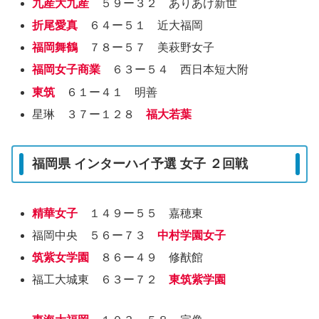
九産大九産
５９ー３２ ありあけ新世
折尾愛真
６４ー５１ 近大福岡
福岡舞鶴
７８ー５７ 美萩野女子
福岡女子商業
６３ー５４ 西日本短大附
東筑
６１ー４１ 明善
星琳 ３７ー１２８
福大若葉
福岡県 インターハイ予選 女子 ２回戦
精華女子
１４９ー５５ 嘉穂東
福岡中央 ５６ー７３
中村学園女子
筑紫女学園
８６ー４９ 修猷館
福工大城東 ６３ー７２
東筑紫学園