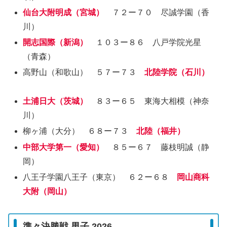
仙台大附明成（宮城）
７２ー７０ 尽誠学園（香
川）
開志国際（新潟）
１０３ー８６ 八戸学院光星
（青森）
高野山（和歌山） ５７ー７３
北陸学院（石川）
土浦日大（茨城）
８３ー６５ 東海大相模（神奈
川）
柳ヶ浦（大分） ６８ー７３
北陸（福井）
中部大学第一（愛知）
８５ー６７ 藤枝明誠（静
岡）
八王子学園八王子（東京） ６２ー６８
岡山商科
大附（岡山）
準々決勝戦 男子 2026