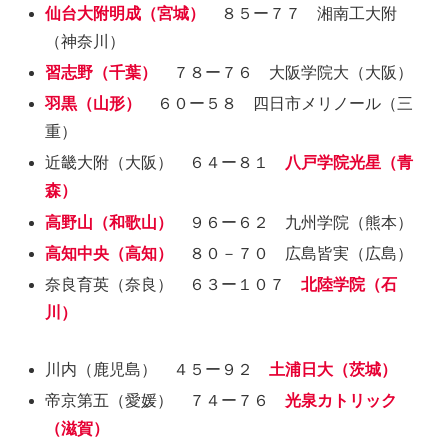
仙台大附明成（宮城）
８５ー７７ 湘南工大附
（神奈川）
習志野（千葉）
７８ー７６ 大阪学院大（大阪）
羽黒（山形）
６０ー５８ 四日市メリノール（三
重）
近畿大附（大阪） ６４ー８１
八戸学院光星（青
森）
高野山（和歌山）
９６ー６２ 九州学院（熊本）
高知中央（高知）
８０－７０ 広島皆実（広島）
奈良育英（奈良） ６３ー１０７
北陸学院（石
川）
川内（鹿児島） ４５ー９２
土浦日大（茨城）
帝京第五（愛媛） ７４ー７６
光泉カトリック
（滋賀）