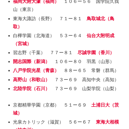
福岡大附大濠（福岡）
１０６ー５６ 国学院久我
山（東京）
東海大諏訪（長野） ７１ー８１
鳥取城北（鳥
取）
白樺学園（北海道） ５３ー６４
仙台大附明成
（宮城）
習志野（千葉） ７７ー８１
尽誠学園（香川）
開志国際（新潟）
１０６ー８０ 羽黒（山形）
八戸学院光星（青森）
８８ー６５ 常磐（群馬）
高野山（和歌山）
７３ー６９ 高知中央（高知）
北陸学院（石川）
７３ー６９ 山梨学院（山梨）
京都精華学園（京都） ５１ー６９
土浦日大（茨
城）
光泉カトリック（滋賀） ５６ー６７
東海大相模