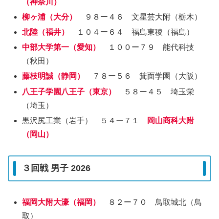
（神奈川）
柳ヶ浦（大分）
９８ー４６ 文星芸大附（栃木）
北陸（福井）
１０４ー６４ 福島東稜（福島）
中部大学第一（愛知）
１００ー７９ 能代科技
（秋田）
藤枝明誠（静岡）
７８ー５６ 箕面学園（大阪）
八王子学園八王子（東京）
５８ー４５ 埼玉栄
（埼玉）
黒沢尻工業（岩手） ５４ー７１
岡山商科大附
（岡山）
３回戦 男子 2026
福岡大附大濠（福岡）
８２ー７０ 鳥取城北（鳥
取）