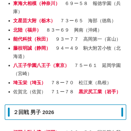
東海大相模（神奈川）
６９ー５８ 報徳学園（兵
庫）
文星芸大附（栃木）
７３ー６５ 海部（徳島）
北陸（福井）
８３ー６９ 興南（沖縄）
能代科技（秋田）
９３ー７７ 高岡第一（富山）
藤枝明誠（静岡）
９４ー４９ 駒大附苫小牧（北
海道）
八王子学園八王子（東京）
７５ー６１ 延岡学園
（宮崎）
埼玉栄（埼玉）
７８ー７０ 松江東（島根）
佐賀北（佐賀） ７１ー７８
黒沢尻工業（岩手）
２回戦 男子 2026