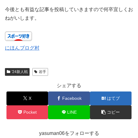
今後とも有益な記事を投稿していきますので何卒宜しくお
ねがいします。
にほんブログ村
'24新人戦
岩手
シェアする
X
Facebook
はてブ
Pocket
LINE
コピー
yasuman06をフォローする