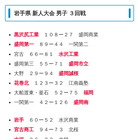
岩手県 新人大会 男子 ３回戦
黒沢尻工業
１０８ー２７ 盛岡商業
盛岡第一
８９ー４４ 一関第二
宮古 ６６ー８１
水沢工業
盛岡第三 ５５ー７１
盛岡市立
大野 ２９ー９４
盛岡誠桜
花巻北
１２３ー３２ 江南義塾
大船渡東・釜石 ５２ー７５
福岡
一関第一 ４２ー１２６
盛岡南
岩手
６０ー５２ 水沢商業
宮古商工
９４ー７３ 北桜