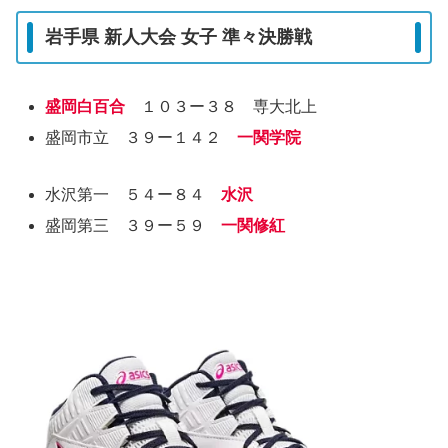
岩手県 新人大会 女子 準々決勝戦
盛岡白百合
１０３ー３８ 専大北上
盛岡市立 ３９ー１４２
一関学院
水沢第一 ５４ー８４
水沢
盛岡第三 ３９ー５９
一関修紅