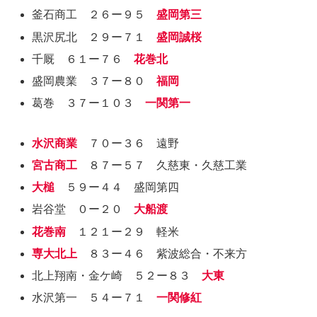
釜石商工 ２６ー９５
盛岡第三
黒沢尻北 ２９ー７１
盛岡誠桜
千厩 ６１ー７６
花巻北
盛岡農業 ３７ー８０
福岡
葛巻 ３７ー１０３
一関第一
水沢商業
７０ー３６ 遠野
宮古商工
８７ー５７ 久慈東・久慈工業
大槌
５９ー４４ 盛岡第四
岩谷堂 ０ー２０
大船渡
花巻南
１２１ー２９ 軽米
専大北上
８３ー４６ 紫波総合・不来方
北上翔南・金ケ崎 ５２ー８３
大東
水沢第一 ５４ー７１
一関修紅