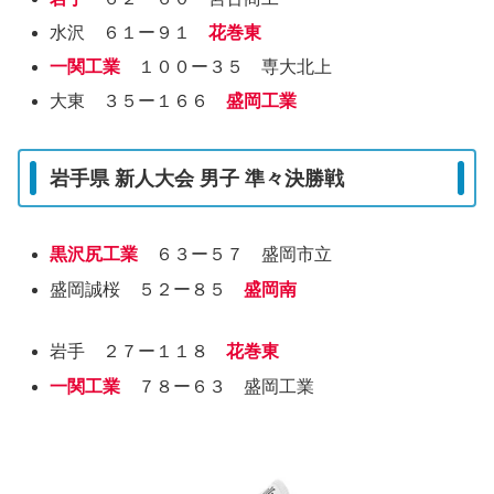
水沢 ６１ー９１
花巻東
一関工業
１００ー３５ 専大北上
大東 ３５ー１６６
盛岡工業
岩手県 新人大会 男子 準々決勝戦
黒沢尻工業
６３ー５７ 盛岡市立
盛岡誠桜 ５２ー８５
盛岡南
岩手 ２７ー１１８
花巻東
一関工業
７８ー６３ 盛岡工業