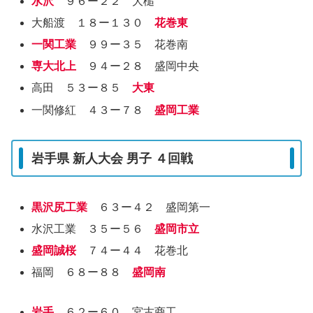
水沢
９６ー２２ 大槌
大船渡 １８ー１３０
花巻東
一関工業
９９ー３５ 花巻南
専大北上
９４ー２８ 盛岡中央
高田 ５３ー８５
大東
一関修紅 ４３ー７８
盛岡工業
岩手県 新人大会 男子 ４回戦
黒沢尻工業
６３ー４２ 盛岡第一
水沢工業 ３５ー５６
盛岡市立
盛岡誠桜
７４ー４４ 花巻北
福岡 ６８ー８８
盛岡南
岩手
６２ー６０ 宮古商工