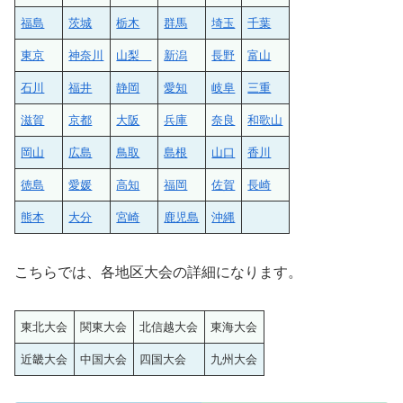
福島
茨城
栃木
群馬
埼玉
千葉
東京
神奈川
山梨
新潟
長野
富山
石川
福井
静岡
愛知
岐阜
三重
滋賀
京都
大阪
兵庫
奈良
和歌山
岡山
広島
鳥取
島根
山口
香川
徳島
愛媛
高知
福岡
佐賀
長崎
熊本
大分
宮崎
鹿児島
沖縄
こちらでは、各地区大会の詳細になります。
東北大会
関東大会
北信越大会
東海大会
近畿大会
中国大会
四国大会
九州大会