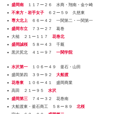
盛岡南
１１７ー２６ 水商・翔南・金ケ崎
不来方・岩手女子
６２ー５９ 久慈東
専大北上
６６ー４２ 一関第二・一関第一
盛岡市立
７３ー２７ 葛巻
大槌 ２１ー１１７
花巻北
盛岡誠桜
５８ー４３ 千厩
黒沢尻北 ４１ー９７
一関学院
水沢第一
１０６ー４９ 釜石・山田
盛岡第四 ３９ー９２
大船渡
花巻東
１０６ー４１ 盛岡商業
高田 ２１ー９５
水沢
盛岡第三
７４ー３２ 花巻南
大船渡東・釜石商工 ５８ー８９
北桜