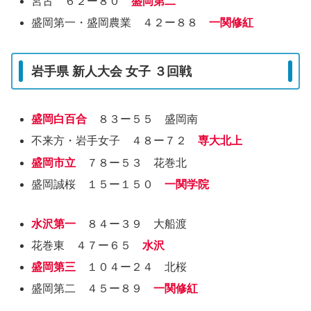
宮古 ６２ー８０
盛岡第二
盛岡第一・盛岡農業 ４２ー８８
一関修紅
岩手県 新人大会 女子 ３回戦
盛岡白百合
８３ー５５ 盛岡南
不来方・岩手女子 ４８ー７２
専大北上
盛岡市立
７８ー５３ 花巻北
盛岡誠桜 １５ー１５０
一関学院
水沢第一
８４ー３９ 大船渡
花巻東 ４７ー６５
水沢
盛岡第三
１０４ー２４ 北桜
盛岡第二 ４５ー８９
一関修紅