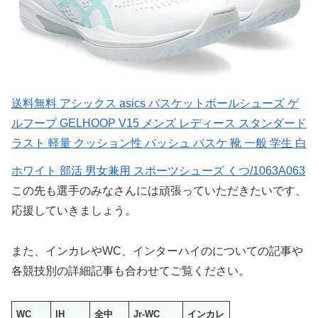
送料無料 アシックス asics バスケットボールシューズ ゲ
ルフープ GELHOOP V15 メンズ レディース スタンダード
ラスト 軽量 クッション性 バッシュ バスケ 靴 一般 学生 白
ホワイト 部活 男女兼用 スポーツシューズ くつ/1063A063
この先も選手のみなさんには頑張っていただきたいです、
応援していきましょう。
また、インカレやWC、インターハイのについての記事や
各競技別の詳細記事も合わせてご覧ください。
WC
IH
全中
Jr-WC
インカレ