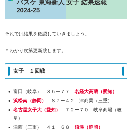
バスケ 東海新人 女子 結果速報
2024-25
それでは結果を確認していきましょう。
＊わかり次第更新致します。
女子 １回戦
富田（岐阜） ３５ー７７
名経大高蔵（愛知）
浜松南（静岡）
８７ー４２ 津商業（三重）
名古屋女子大（愛知）
７２ー７０ 岐阜商場（岐
阜）
津西（三重） ４１ー６８
沼津（静岡）