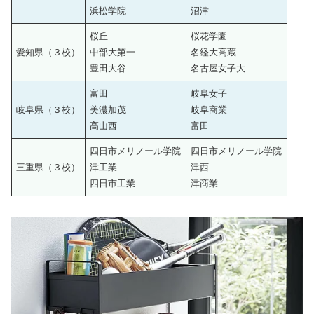
浜松学院
沼津
桜丘
桜花学園
愛知県（３校）
中部大第一
名経大高蔵
豊田大谷
名古屋女子大
富田
岐阜女子
岐阜県（３校）
美濃加茂
岐阜商業
高山西
富田
四日市メリノール学院
四日市メリノール学院
三重県（３校）
津工業
津西
四日市工業
津商業