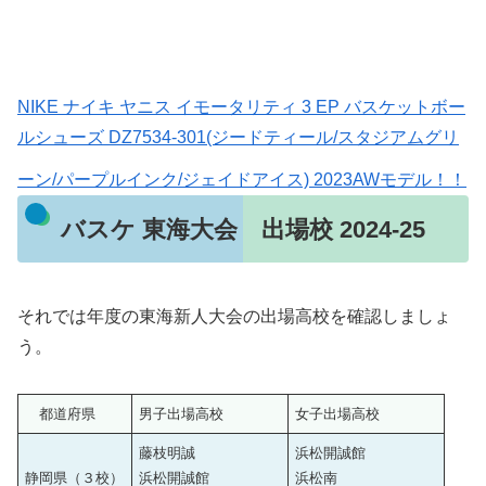
NIKE ナイキ ヤニス イモータリティ 3 EP バスケットボー
ルシューズ DZ7534-301(ジードティール/スタジアムグリ
ーン/パープルインク/ジェイドアイス) 2023AWモデル！！
バスケ 東海大会 出場校 2024-25
それでは年度の東海新人大会の出場高校を確認しましょ
う。
都道府県
男子出場高校
女子出場高校
藤枝明誠
浜松開誠館
静岡県（３校）
浜松開誠館
浜松南